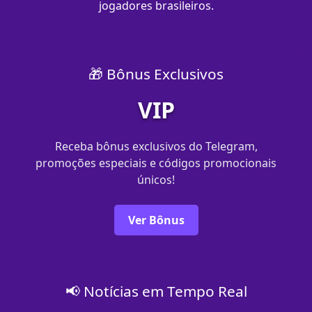
jogadores brasileiros.
🎁 Bônus Exclusivos
VIP
Receba bônus exclusivos do Telegram,
promoções especiais e códigos promocionais
únicos!
Ver Bônus
📢 Notícias em Tempo Real