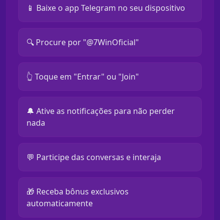
📱 Baixe o app Telegram no seu dispositivo
🔍 Procure por "@7WinOficial"
👆 Toque em "Entrar" ou "Join"
🔔 Ative as notificações para não perder
nada
💬 Participe das conversas e interaja
🎁 Receba bônus exclusivos
automaticamente