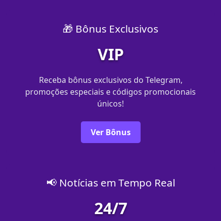
🎁 Bônus Exclusivos
VIP
Receba bônus exclusivos do Telegram,
promoções especiais e códigos promocionais
únicos!
Ver Bônus
📢 Notícias em Tempo Real
24/7