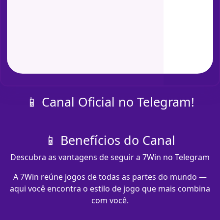
📱 Canal Oficial no Telegram!
📱 Benefícios do Canal
Descubra as vantagens de seguir a 7Win no Telegram
A 7Win reúne jogos de todas as partes do mundo —
aqui você encontra o estilo de jogo que mais combina
com você.