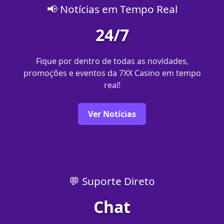
📢 Notícias em Tempo Real
24/7
Fique por dentro de todas as novidades,
promoções e eventos da 7XX Casino em tempo
real!
Ver Notícias
💬 Suporte Direto
Chat