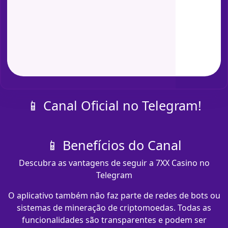
📱 Canal Oficial no Telegram!
📱 Benefícios do Canal
Descubra as vantagens de seguir a 7XX Casino no
Telegram
O aplicativo também não faz parte de redes de bots ou
sistemas de mineração de criptomoedas. Todas as
funcionalidades são transparentes e podem ser