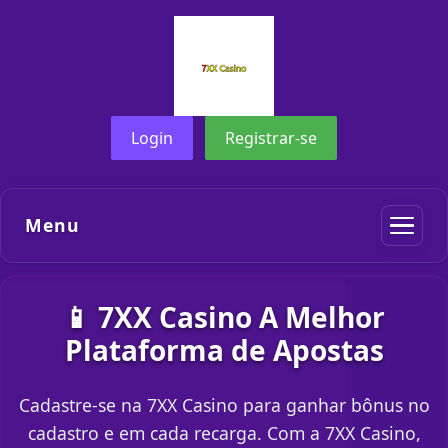
Login
Registrar-se
Menu
📱 7XX Casino A Melhor
Plataforma de Apostas
Cadastre-se na 7XX Casino para ganhar bônus no
cadastro e em cada recarga. Com a 7XX Casino,