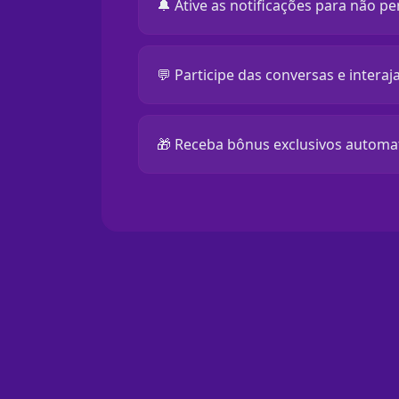
🔔 Ative as notificações para não p
💬 Participe das conversas e interaj
🎁 Receba bônus exclusivos autom