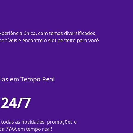
xperiência única, com temas diversificados,
oníveis e encontre o slot perfeito para você
cias em Tempo Real
24/7
e todas as novidades, promoções e
da 7YAA em tempo real!