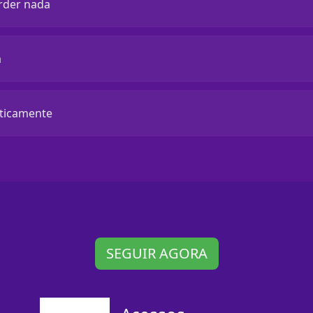
erder nada
a
aticamente
SEGUIR AGORA