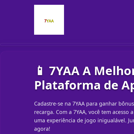
📱 7YAA A Melho
Plataforma de A
Cadastre-se na 7YAA para ganhar bônus
recarga. Com a 7YAA, você tem acesso a
uma experiência de jogo inigualável. J
agora!