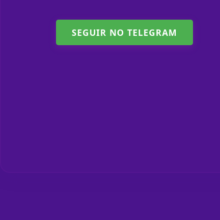
SEGUIR NO TELEGRAM