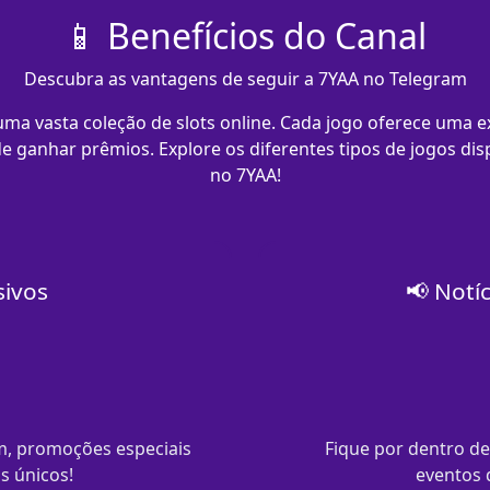
📱 Benefícios do Canal
Descubra as vantagens de seguir a 7YAA no Telegram
ma vasta coleção de slots online. Cada jogo oferece uma e
ganhar prêmios. Explore os diferentes tipos de jogos disp
no 7YAA!
sivos
📢 Notí
m, promoções especiais
Fique por dentro d
s únicos!
eventos 