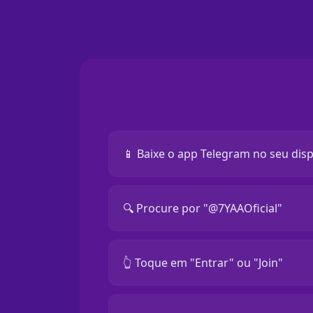
📱 Baixe o app Telegram no seu disp
🔍 Procure por "@7YAAOficial"
👆 Toque em "Entrar" ou "Join"